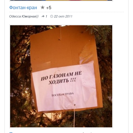
Фонтан-кран
+5
Одесса Юморная))
1
22 окт 2011