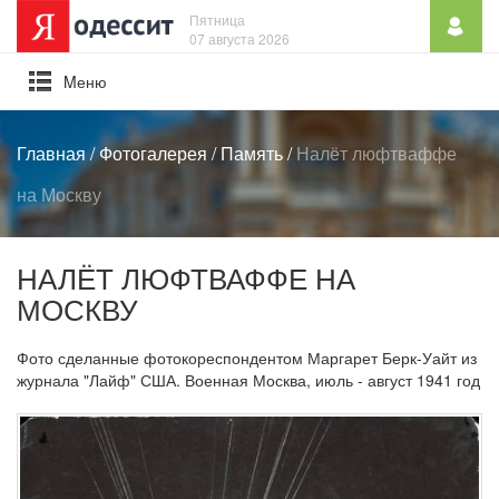
Пятница
07 августа 2026
Mеню
Главная
/
Фотогалерея
/
Память
/
Налёт люфтваффе
на Москву
НАЛЁТ ЛЮФТВАФФЕ НА
МОСКВУ
Фото сделанные фотокореспондентом Маргарет Берк-Уайт из
журнала "Лайф" США. Военная Москва, июль - август 1941 год