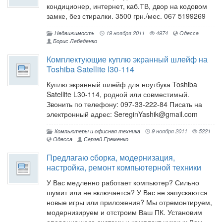
кондиционер, интернет, каб.ТВ, двор на кодовом
замке, без стиралки. 3500 грн./мес. 067 5199269
Недвижимость
19 ноября 2011
4974
Одесса
Борис Лебеденко
Комплектующие куплю экранный шлейф на
Toshiba Satellite l30-114
Куплю экранный шлейф для ноутбука Toshiba
Satellite L30-114, родной или совместимый.
Звонить по телефону: 097-33-222-84 Писать на
электронный адрес: SereginYashik@gmail.com
Компьютеры и офисная техника
9 ноября 2011
5221
Одесса
Сергей Еременко
Предлагаю cборка, модернизация,
настройка, ремонт компьютерной техники
У Вас медленно работает компьютер? Сильно
шумит или не включается? У Вас не запускаются
новые игры или приложения? Мы отремонтируем,
модернизируем и отстроим Ваш ПК. Установим
операционную систему и комплект нужных Вам