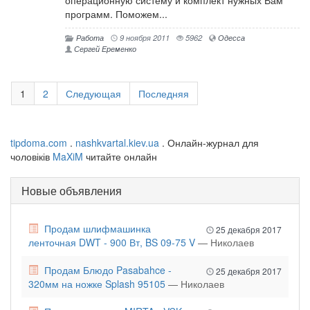
программ. Поможем...
Работа
9 ноября 2011
5962
Одесса
Сергей Еременко
1
2
Следующая
Последняя
tipdoma.com
.
nashkvartal.kiev.ua
. Онлайн-журнал для
чоловіків
MaXiM
читайте онлайн
Новые объявления
Продам шлифмашинка
25 декабря 2017
ленточная DWT - 900 Вт, BS 09-75 V
— Николаев
Продам Блюдо Pasabahce -
25 декабря 2017
320мм на ножке Splash 95105
— Николаев