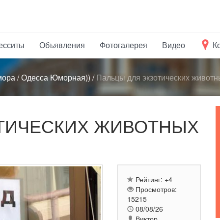
есситы
Объявления
Фотогалерея
Видео
К
мора
/
Одесса Юморная))
/
Пальцы для экзотических животн
ТИЧЕСКИХ ЖИВОТНЫХ
Рейтинг:
+4
Просмотров:
15215
08/08/26
Виктор