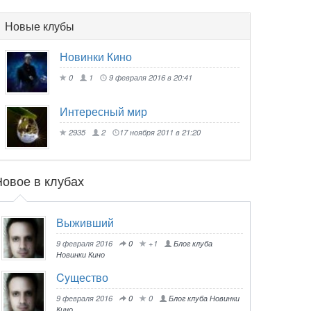
Новые клубы
Новинки Кино
0
1
9 февраля 2016 в 20:41
Интересный мир
2935
2
17 ноября 2011 в 21:20
Новое в клубах
Выживший
9 февраля 2016
0
+1
Блог клуба
Новинки Кино
Cyщество
9 февраля 2016
0
0
Блог клуба Новинки
Кино