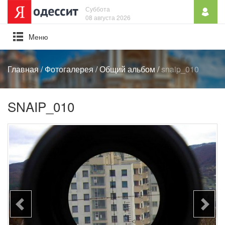
Суббота
08 августа 2026
Mеню
Главная
/
Фотогалерея
/
Общий альбом
/
snaip_010
SNAIP_010