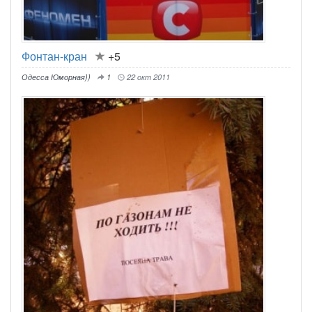
Фонтан-кран
+5
Одесса Юморная))
1
22 окт 2011