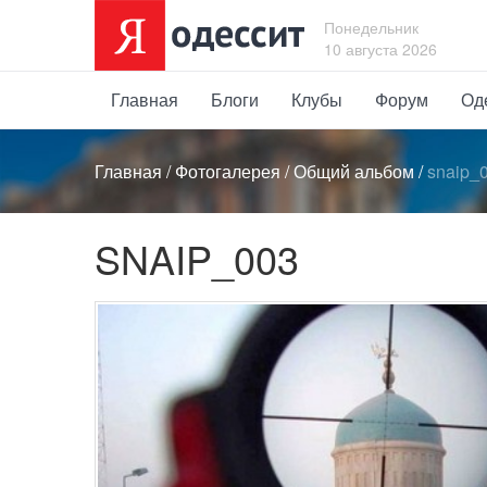
Понедельник
10 августа 2026
Главная
Блоги
Клубы
Форум
Од
Главная
/
Фотогалерея
/
Общий альбом
/
snaip_
SNAIP_003