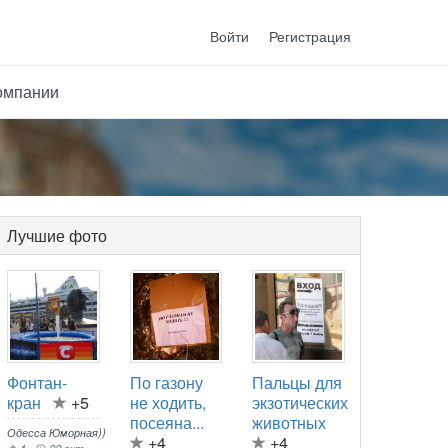
Войти
Регистрация
омпании
Лучшие фото
Фонтан-
По газону
Пальцы для
кран
+5
не ходить,
экзотических
посеяна...
животных
Одесса Юморная))
+4
+4
1
22 окт