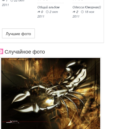
2011
Общий альбом
Одесса Юморная))
0
2 окт
2
18 ноя
2011
2011
Лучшие фото
Случайное фото