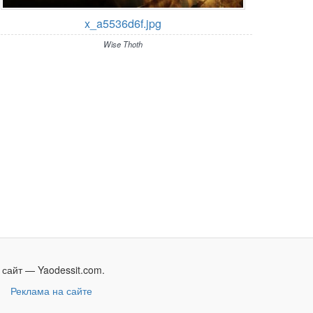
x_a5536d6f.jpg
Wise Thoth
сайт — Yaodessit.com.
и
Реклама на сайте