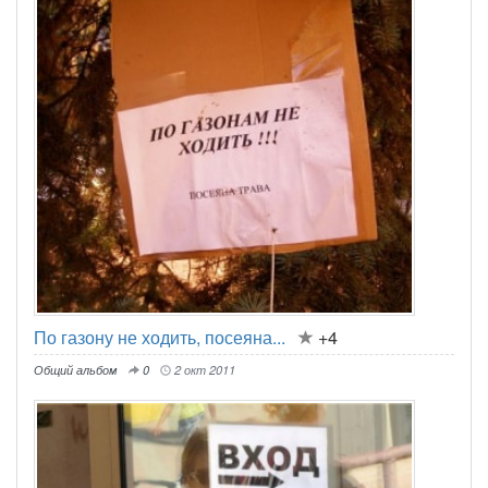
По газону не ходить, посеяна...
+4
Общий альбом
0
2 окт 2011