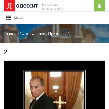
Воскресенье
09 августа 2026
Mеню
Главная
/
Фотогалерея
/
Приколы
/
2
2