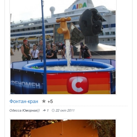
Фонтан-кран
+5
Одесса Юморная))
1
22 окт 2011