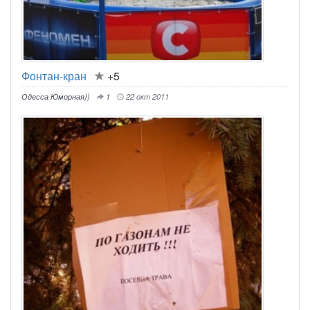
Фонтан-кран
+5
Одесса Юморная))
1
22 окт 2011