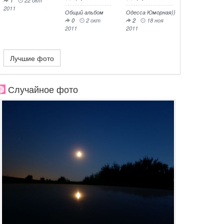
2011
Общий альбом
Одесса Юморная))
0
2 окт
2
18 ноя
2011
2011
Лучшие фото
Случайное фото