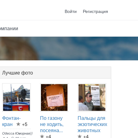
Войти
Регистрация
омпании
Лучшие фото
Фонтан-
По газону
Пальцы для
кран
+5
не ходить,
экзотических
посеяна...
животных
Одесса Юморная))
+4
+4
1
22 окт