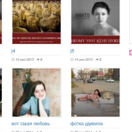
j4
j5
14 июл 2013
0
14 июл 2013
0
вот такая любовь
фотка удивила