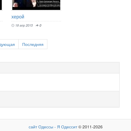
херой
18 апр 2015
0
дующая
Последняя
сайт Одессы - Я Одессит
© 2011-2026