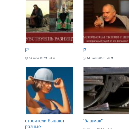
j2
j3
14 июл 2013
0
14 июл 2013
0
строители бывают
"башмак"
разные