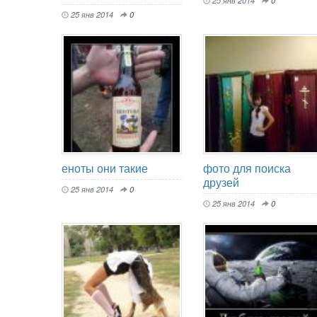
25 янв 2014
0
25 янв 2014
0
еноты они такие
фото для поиска
друзей
25 янв 2014
0
25 янв 2014
0