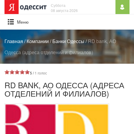
Суббота
08 августа 2026
Mеню
Главная
/
Компании
/
Банки Одессы
/
RD bank, АО
Одесса (адреса отделений и филиалов)
5 /
1 голос
RD BANK, АО ОДЕССА (АДРЕСА
ОТДЕЛЕНИЙ И ФИЛИАЛОВ)