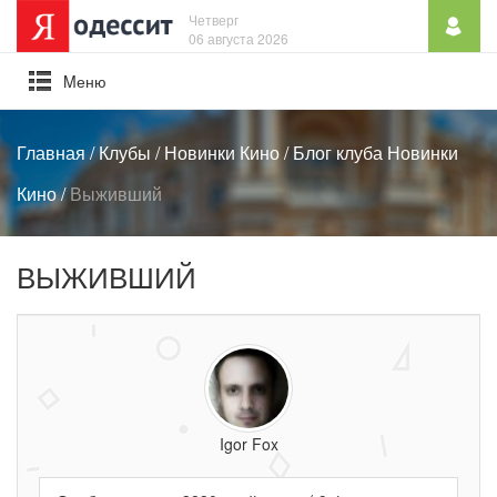
Четверг
06 августа 2026
Mеню
Главная
/
Клубы
/
Новинки Кино
/
Блог клуба Новинки
Кино
/
Выживший
ВЫЖИВШИЙ
Igor Fox