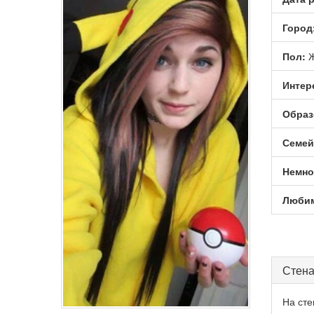
Город
Пол:
Ж
Интер
Образ
Семей
Немно
Любим
Стена
На сте