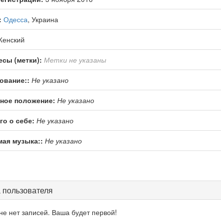
:
Одесса
, Украина
енский
есы (метки):
Метки не указаны
ование::
Не указано
ное положение:
Не указано
го о себе:
Не указано
ая музыка::
Не указано
 пользователя
не нет записей. Ваша будет первой!