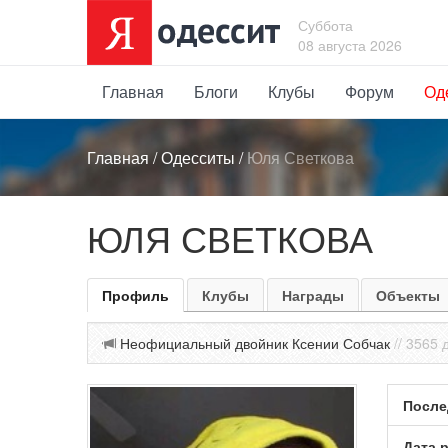
Суббота
08 августа 2026
Главная
Блоги
Клубы
Форум
Од
Главная
/
Одесситы
/
Юля Светкова
ЮЛЯ СВЕТКОВА
Профиль
Клубы
Награды
Объекты
Неофициальный двойник Ксении Собчак
// 3565
После
Дата 