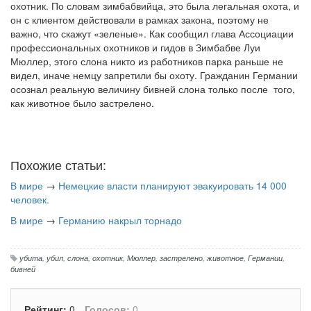
охотник. По словам зимбабвийца, это была легальная охота, и
он с клиентом действовали в рамках закона, поэтому не
важно, что скажут «зеленые». Как сообщил глава Ассоциации
профессиональных охотников и гидов в Зимбабве Луи
Мюллер, этого слона никто из работников парка раньше не
видел, иначе немцу запретили бы охоту. Гражданин Германии
осознал реальную величину бивней слона только после того,
как животное было застрелено.
Похожие статьи:
В мире
→
Немецкие власти планируют эвакуировать 14 000
человек.
В мире
→
Германию накрыл торнадо
убита
,
убил
,
слона
,
охотник
,
Мюллер
,
застрелено
,
животное
,
Германии
,
бивней
Рейтинг:
0
Голосов:
0